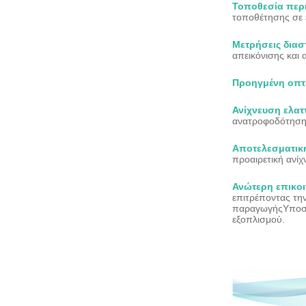
Τοποθεσία περι
τοποθέτησης σε 
Μετρήσεις διασ
απεικόνισης και 
Προηγμένη οπτι
Ανίχνευση ελα
ανατροφοδότησης
Αποτελεσματική
προαιρετική ανί
Ανώτερη επικο
επιτρέποντας την
παραγωγήςΥποστη
εξοπλισμού.