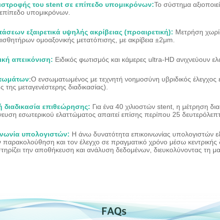
στροφής του stent σε επίπεδο υπομικρόνων:
Το σύστημα αξιοποιεί
επίπεδο υπομικρόνων.
τάσεων εξαιρετικά υψηλής ακρίβειας (προαιρετική):
Μετρήση χωρίς
αισθητήρων ομοαξονικής μετατόπισης, με ακρίβεια ±2μm.
κή απεικόνιση:
Ειδικός φωτισμός και κάμερες ultra-HD ανιχνεύουν ε
ττωμάτων
:
Ο ενσωματωμένος με τεχνητή νοημοσύνη υβριδικός έλεγχος 
 της μεταγενέστερης διαδικασίας).
 διαδικασία επιθεώρησης:
Για ένα 40 χιλιοστών stent, η μέτρηση 
χνευση εσωτερικού ελαττώματος απαιτεί επίσης περίπου 25 δευτερόλεπ
ινωνία υπολογιστών:
Η άνω δυνατότητα επικοινωνίας υπολογιστών 
 παρακολούθηση και τον έλεγχο σε πραγματικό χρόνο μέσω κεντρικής δ
ρίζει την αποθήκευση και ανάλυση δεδομένων, διευκολύνοντας τη μα