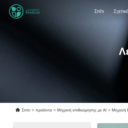
Σπίτι
Λ
Σπίτι
>
προϊόντα
>
Μηχανή επιθεώρησης με AI
>
Μηχανή 