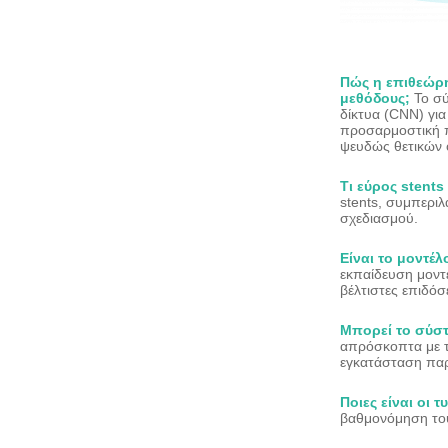
Πώς η επιθεώρη
μεθόδους;
Το σ
δίκτυα (CNN) γι
προσαρμοστική π
ψευδώς θετικών 
Τι εύρος stent
stents, συμπεριλ
σχεδιασμού.
Είναι το μοντέ
εκπαίδευση μοντ
βέλτιστες επιδό
Μπορεί το σύσ
απρόσκοπτα με τ
εγκατάσταση πα
Ποιες είναι οι 
βαθμονόμηση το