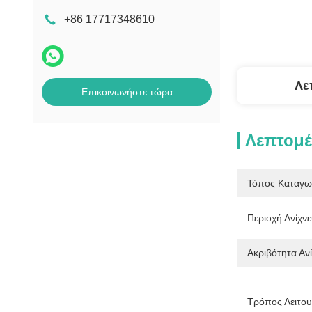
+86 17717348610
Λε
Επικοινωνήστε τώρα
Λεπτομέ
Τόπος Καταγω
Περιοχή Ανίχν
Ακριβότητα Αν
Τρόπος Λειτου