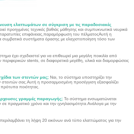
χνευση ελαττωμάτων σε σύγκριση με τις παραδοσιακές
ιεί προηγμένες τεχνικές βαθιάς μάθησης και συμπυκνωτικά νευρικά
 παρατυπίες επιφάνειας,παραμόρφωση του πέλματοςΑυτή η
τα συμβατικά συστήματα όρασης με ελαχιστοποίηση τόσο των
τημα έχει σχεδιαστεί για να επιθεωρεί μια μεγάλη ποικιλία από
 περιφερικών stents, σε διαφορετικά μεγέθη, υλικά και διαμορφώσεις
χέδια των στεντών μας;
Ναι, το σύστημα υποστηρίζει την
ν στεντών σας.Αυτή η προσαρμοσμένη προσέγγιση εξασφαλίζει
α πρότυπα ποιότητας.
άρχουσες γραμμές παραγωγής;
Το σύστημα ενσωματώνεται
ε πραγματικό χρόνο και την ιχνηλασιμότητα.Ανάλογα με την
 περιλαμβάνει τη λήψη 20 εικόνων ανά τύπο ελαττώματος για την