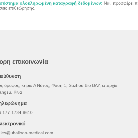
ο σύστημα ολοκληρωμένη καταγραφή δεδομένων;
Ναι, προσφέρει 
έσεις επιθεώρησης.
ορη επικοινωνία
ιεύθυνση
ος όροφος, κτίριο Α Νότος, Φάση 1, Suzhou Bio BAY, επαρχία
angsu, Κίνα
ηλεφώνημα
6-177-1734-8610
λεκτρονικό
ales@uballoon-medical.com