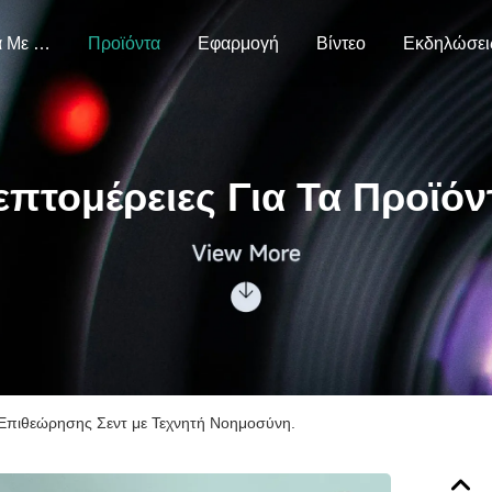
Σχετικά Με Εμάς
Προϊόντα
Εφαρμογή
Βίντεο
Εκδηλώσει
επτομέρειες Για Τα Προϊόν
Επιθεώρησης Σεντ με Τεχνητή Νοημοσύνη.