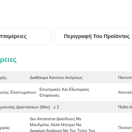
πτομέρειες
Περιγραφή Του Προϊόντος
ρειες
γής:
Διαθέσιμα Κατόπιν Αιτήσεως
Πιστοπ
Εσωτερικές Και Εξωτερικές 
ευσης Ελαττωμάτων:
Αποτελ
Επιφάνειες
ίχνευσης Διαστάσεων (μm):
± 2
Πεδίο 
Δεν Απαιτείται Διείσδυση Με 
Μανδρέλα, Αλλά Μπορεί Να 
ργίας:
Ποσοστ
Διαφέρει Ανάλογα Με Τον Τύπο Του 