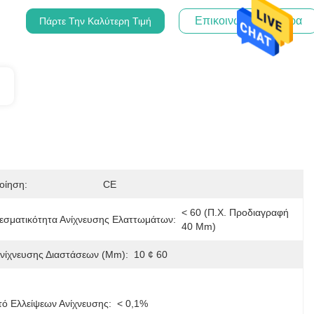
Επικοινωνήστε Τώρα
Πάρτε Την Καλύτερη Τιμή
οίηση:
CE
< 60 (π.χ. Προδιαγραφή 
εσματικότητα Ανίχνευσης Ελαττωμάτων:
40 Mm)
Ανίχνευσης Διαστάσεων (mm):
10 ¢ 60
ό Ελλείψεων Ανίχνευσης:
< 0,1%