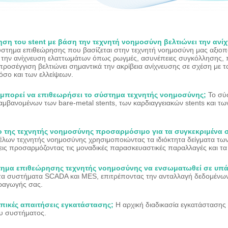
ση του stent με βάση την τεχνητή νοημοσύνη βελτιώνει την ανί
ύστημα επιθεώρησης που βασίζεται στην τεχνητή νοημοσύνη μας αξιοπο
α την ανίχνευση ελαττωμάτων όπως ρωγμές, ασυνέπειες συγκόλλησης,
ροσέγγιση βελτιώνει σημαντικά την ακρίβεια ανίχνευσης σε σχέση με 
όσο και των ελλείψεων.
s μπορεί να επιθεωρήσει το σύστημα τεχνητής νοημοσύνης;
Το σύσ
αμβανομένων των bare-metal stents, των καρδιαγγειακών stents και των
λο της τεχνητής νοημοσύνης προσαρμόσιμο για τα συγκεκριμένα σ
έλων τεχνητής νοημοσύνης χρησιμοποιώντας τα ιδιόκτητα δείγματα τω
σεις προσαρμόζοντας τις μοναδικές παρασκευαστικές παραλλαγές και τ
τημα επιθεώρησης τεχνητής νοημοσύνης να ενσωματωθεί σε υπ
α συστήματα SCADA και MES, επιτρέποντας την ανταλλαγή δεδομένων σ
ραγωγής σας.
τυπικές απαιτήσεις εγκατάστασης;
Η αρχική διαδικασία εγκατάστασης
υ συστήματος.