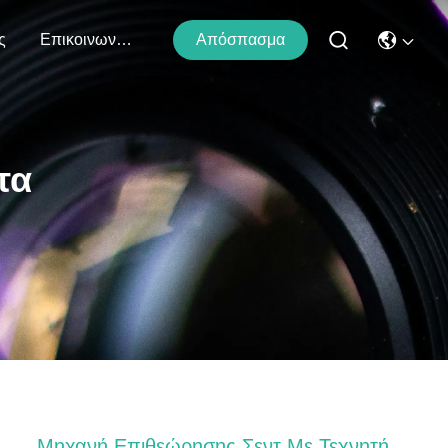
ς
Επικοινωνήστε Μαζί Μας
Απόσπασμα
τα
Μηχανή Επιθεώρησης Σεντ Με Τεχνητή