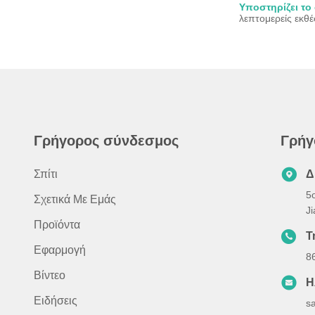
Υποστηρίζει τ
λεπτομερείς εκθ
Γρήγορος σύνδεσμος
Γρήγ
Σπίτι
Δ
5
Σχετικά Με Εμάς
Ji
Προϊόντα
Τ
Εφαρμογή
8
Βίντεο
Η
Ειδήσεις
s